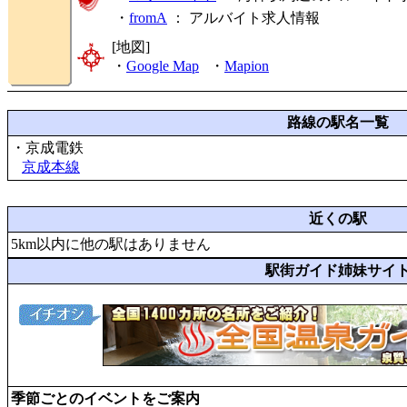
・
fromA
：
アルバイト求人情報
[地図]
・
Google Map
・
Mapion
路線の駅名一覧
・京成電鉄
京成本線
近くの駅
5km以内に他の駅はありません
駅街ガイド姉妹サイ
季節ごとのイベントをご案内