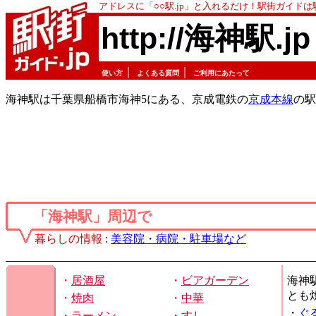
アドレスに「○○駅.jp」と入れるだけ！駅街ガイド
http://海神駅.jp
｜
｜
使い方
よくある質問
ご利用にあたって
海神駅は千葉県船橋市海神5にある、京成電鉄の
京成本線
の駅
「海神駅」周辺で
暮らしの情報
:
美容院・病院・駐車場など
・
居酒屋
・
ビアガーデン
海神
とも
・
焼肉
・
中華
・
ぐ
・
ラーメン
・
すし