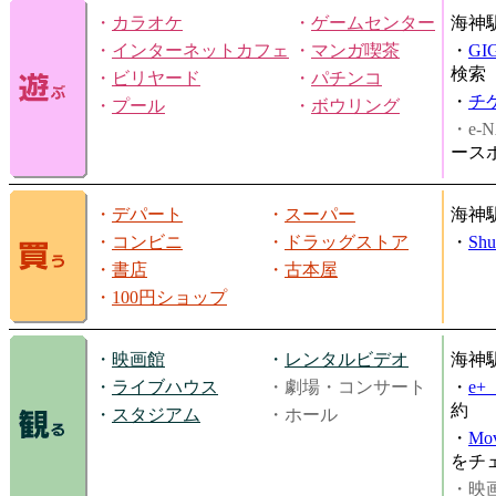
・
カラオケ
・
ゲームセンター
海神
・
インターネットカフェ
・
マンガ喫茶
・
GI
検索
・
ビリヤード
・
パチンコ
・
チ
・
プール
・
ボウリング
・e-N
ース
・
デパート
・
スーパー
海神
・
コンビニ
・
ドラッグストア
・
Shu
・
書店
・
古本屋
・
100円ショップ
・
映画館
・
レンタルビデオ
海神
・
ライブハウス
・劇場・コンサート
・
e
約
・
スタジアム
・ホール
・
Mov
をチ
・映画