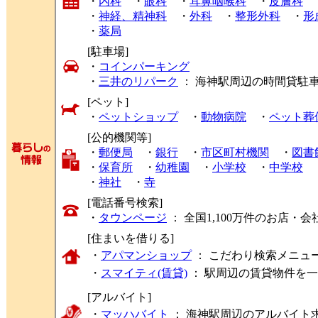
・
内科
・
眼科
・
耳鼻咽喉科
・
皮膚科
・
神経、精神科
・
外科
・
整形外科
・
形
・
薬局
[駐車場]
・
コインパーキング
・
三井のリパーク
： 海神駅周辺の時間貸駐
[ペット]
・
ペットショップ
・
動物病院
・
ペット葬
[公的機関等]
・
郵便局
・
銀行
・
市区町村機関
・
図書
・
保育所
・
幼稚園
・
小学校
・
中学校
・
神社
・
寺
[電話番号検索]
・
タウンページ
： 全国1,100万件のお店
[住まいを借りる]
・
アパマンショップ
： こだわり検索メニュ
・
スマイティ(賃貸)
： 駅周辺の賃貸物件を
[アルバイト]
・
マッハバイト
： 海神駅周辺のアルバイト