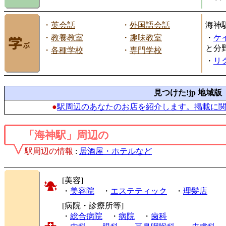
・
英会話
・
外国語会話
海神
・
教養教室
・
趣味教室
・
ケ
と分
・
各種学校
・
専門学校
・
リ
見つけた!jp 地域版
●
駅周辺のあなたのお店を紹介します。掲載に
「海神駅」周辺の
駅周辺の情報
:
居酒屋・ホテルなど
[美容]
・
美容院
・
エステティック
・
理髪店
[病院・診療所等]
・
総合病院
・
病院
・
歯科