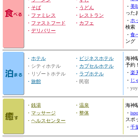
・
美
・
そば
・
うどん
った
・
ファミレス
・
レストラン
・
ホ
・
ファストフード
・
カフェ
検索
・
デリバリー
・
食
ング
・
ホテル
・
ビジネスホテル
海神
予約
・シティホテル
・
カプセルホテル
・
楽
・リゾートホテル
・
ラブホテル
・
じ
・
旅館
・民宿
・yoy
・
銭湯
・
温泉
海神
・
マッサージ
・
整体
・
is
スポ
・
ヘルスセンター
・
千